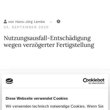
-
von
Hans-Jörg Lemke
23. SEPTEMBER 2020
Nutzungsausfall-Entschädigung
wegen verzögerter Fertigstellung
-
von
Hans-Jörg Lemke
Diese Webseite verwendet Cookies
23. SEPTEMBER 2020
Wir verwenden technisch notwendige Cookies. Wenn Sie