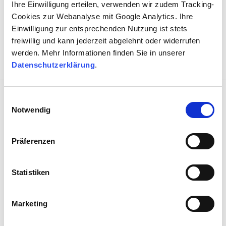
„Ohne-Rechnung-Abrede“ beim
Ihre Einwilligung erteilen, verwenden wir zudem Tracking-
Werkvertrag – Keine Ansprüche für
Cookies zur Webanalyse mit Google Analytics. Ihre
den Besteller und den Unternehmer!
Einwilligung zur entsprechenden Nutzung ist stets
freiwillig und kann jederzeit abgelehnt oder widerrufen
werden. Mehr Informationen finden Sie in unserer
Datenschutzerklärung
.
Einwilligungsauswahl
Notwendig
-
von
Hans-Jörg Lemke
Präferenzen
23. SEPTEMBER 2020
„Schlüsselfertig“, „komplett“ oder „je
Statistiken
nach Erfordernis“ – Klauseln, die dem
Bauherrn jedes Risiko abnehmen?
Marketing