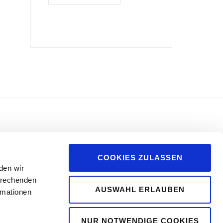
Impressum
Datenschutzerklärung
COOKIES ZULASSEN
00
den wir
5 0
prechenden
AUSWAHL ERLAUBEN
ormationen
.de
NUR NOTWENDIGE COOKIES