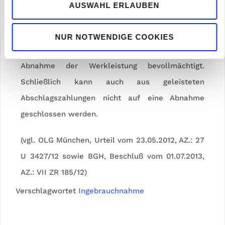
wurden und Mängelbeseitigungsmaßnahmen
AUSWAHL ERLAUBEN
durchgeführt worden sind. Ein Architekt ist
mangels besonderer Vereinbarung zwischen den
NUR NOTWENDIGE COOKIES
Vertragsparteien nicht zur rechtsgeschäftlichen
Abnahme der Werkleistung bevollmächtigt.
Schließlich kann auch aus geleisteten
Abschlagszahlungen nicht auf eine Abnahme
geschlossen werden.
(vgl. OLG München, Urteil vom 23.05.2012, AZ.: 27
U 3427/12 sowie BGH, Beschluß vom 01.07.2013,
AZ.: VII ZR 185/12)
Verschlagwortet
Ingebrauchnahme