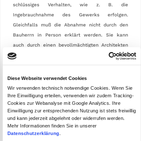
schlüssiges Verhalten, wie z. B. die
Ingebrauchnahme des Gewerks erfolgen.
Gleichfalls muß die Abnahme nicht durch den
Bauherrn in Person erklärt werden. Sie kann
auch durch einen bevollmächtigten Architekten
herbeigeführt werden. Weitere Formen der
Abnahme sind detailliert in den allgemeinen
Vertragsbedingungen für die Ausführung von
Diese Webseite verwendet Cookies
Bauleistungen (VOB/B) geregelt. Sie sind
Wir verwenden technisch notwendige Cookies. Wenn Sie
anzuwenden, wenn in dem Werk- oder
Ihre Einwilligung erteilen, verwenden wir zudem Tracking-
Cookies zur Webanalyse mit Google Analytics. Ihre
Bauvertrag die VOB/B wirksam einbezogen ist.
Einwilligung zur entsprechenden Nutzung ist stets freiwillig
und kann jederzeit abgelehnt oder widerrufen werden.
Immer wieder berufen sich Auftragnehmer auf
Mehr Informationen finden Sie in unserer
eine Abnahme durch Ingebrauchnahme seitens
Datenschutzerklärung
.