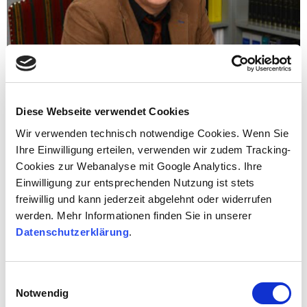
Diese Webseite verwendet Cookies
Wir verwenden technisch notwendige Cookies. Wenn Sie
Ihre Einwilligung erteilen, verwenden wir zudem Tracking-
Gerolf Kratz †
Cookies zur Webanalyse mit Google Analytics. Ihre
Einwilligung zur entsprechenden Nutzung ist stets
RECHTSANWALT UND FACHANWALT FÜR FAMILIENRECHT UND
freiwillig und kann jederzeit abgelehnt oder widerrufen
ERBRECHT
werden. Mehr Informationen finden Sie in unserer
Datenschutzerklärung
.
Ein großartiger Mensch, ein vorbildlicher Advokat, ein
höchst zuverlässiger Partner und Freund, ein
hervorragender Kollege und ein guter und
Einwilligungsauswahl
verehrenswürdiger Chef hat uns für immer verlassen.
Notwendig
Voll der Trauer, voll Dankbarkeit und in tiefer