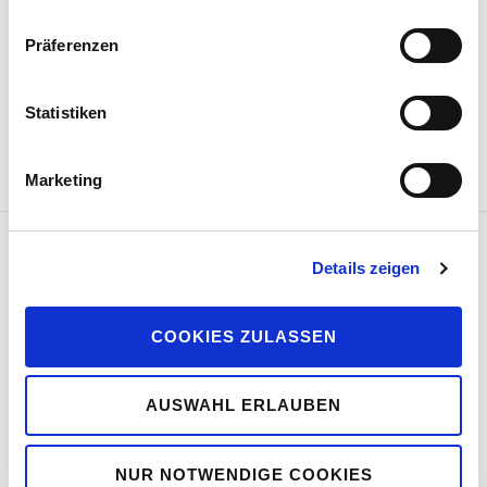
Bewunderung seines Lebenswerks nehmen wir Abschied.
Präferenzen
In unserer Erinnerung und in unseren Herzen wird unser
Gerolf Kratz weiterleben.
Statistiken
*30.08.1958 – (†)15.05.2020
Marketing
Details zeigen
COOKIES ZULASSEN
AUSWAHL ERLAUBEN
NUR NOTWENDIGE COOKIES